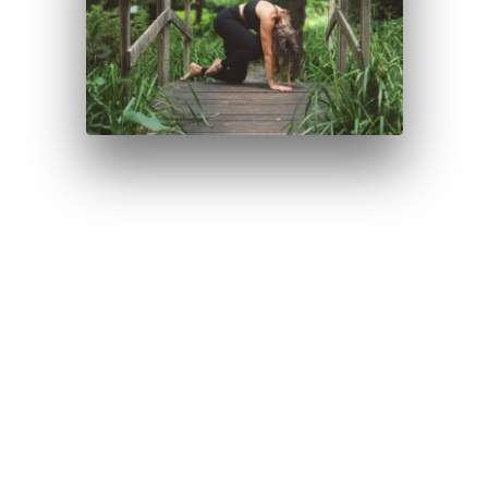
Välkommen på en Workshop med avslappnande
Yinyoga och återhämtande vila.
Som förberedelse kommer vi att jobba med att
lugna kroppen och få den att slappna av och
släppa loss. Detta gör vi med hjälp av enkla
kroppsövningar och med hjälp av andningen.
Sedan tar vi oss vidare till Yinyogan.
Läs mer