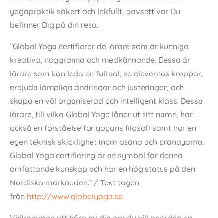
yogapraktik säkert och lekfullt, oavsett var Du
befinner Dig på din resa.
”Global Yoga certifierar de lärare som är kunniga
kreativa, noggranna och medkännande. Dessa är
lärare som kan leda en full sal, se elevernas kroppar,
erbjuda lämpliga ändringar och justeringar, och
skapa en väl organiserad och intelligent klass. Dessa
lärare, till vilka Global Yoga lånar ut sitt namn, har
också en förståelse för yogans filosofi samt har en
egen teknisk skicklighet inom asana och pranayama.
Global Yoga certifiering är en symbol för denna
omfattande kunskap och har en hög status på den
Nordiska marknaden.” / Text tagen
från
http://www.globalyoga.se
Välkommen att höra av dig om du vill anordna en