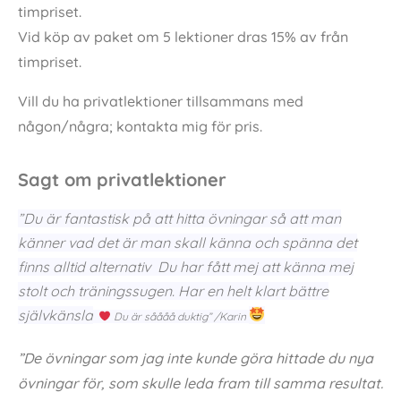
Privatlektioner
Om du vill fördjupa dig i din yogapraktisering är det
mycket fördelaktigt med privatlektioner. Vi jobbar
tillsammans mot ditt mål och vi kan fördjupa oss i de
utmaningar som du har, samtidigt som vi tar hänsyn
till din just din kropp och din nuvarande kapacitet.
Vi inleder med ett samtal som ingår i priset. I detta
samtal fastställer vi ditt mål och du informerar mig
om vilka eventuella utmaningar du känner att du har,
såväl kroppsligt som mentalt (skador, rädslor etc.).
En privatlektion kostar 850 SEK /h + körersättning
Vid köp av paket om 3 lektioner dras 10% av från
timpriset.
Vid köp av paket om 5 lektioner dras 15% av från
timpriset.