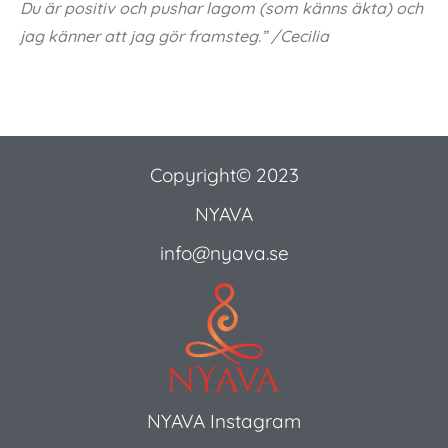
Vill du ha privatlektioner tillsammans med
någon/några; kontakta mig för pris.
Sagt om privatlektioner
”Du är fantastisk på att hitta övningar så att man
känner vad det är man skall känna och spänna det
finns alltid alternativ Du har fått mej att känna mej
stolt och träningssugen. Har en helt klart bättre
självkänsla
Du är såååå duktig” /Karin
”De övningar som jag inte kunde göra hittade du nya
övningar för, som skulle leda fram till samma resultat.
Du är positiv och pushar lagom (som känns äkta) och
jag känner att jag gör framsteg.” /Cecilia