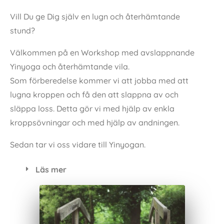
Du vet väl att du kan mer än du tror? När vi utövar
yoga i grupp blir energin mångfacetterad. Olika
typer av energi skapas och energin blir också
mångdubblad. Vi ger och vi får.
Läs mer
WORKSHOP Yinyoga/Avslappning 21
november 2026
Vill Du ge Dig själv en lugn och återhämtande
stund?